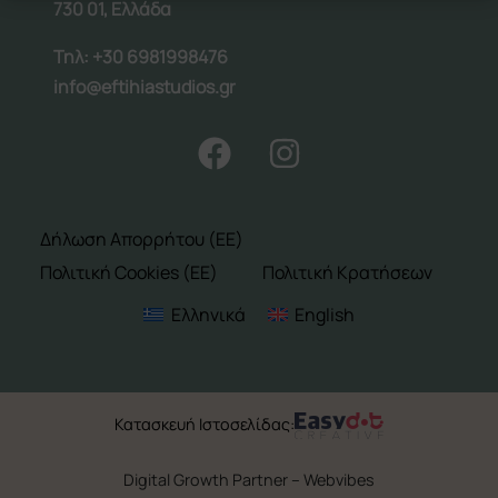
Ελληνικά
English
730 01, Ελλάδα
Τηλ: +30 6981998476
info@eftihiastudios.gr
Δήλωση Απορρήτου (ΕΕ)
Πολιτική Cookies (ΕΕ)
Πολιτική Κρατήσεων
Καλέστε μας:
+30 6981998476
Ελληνικά
English
Follow us:
Κατασκευή Ιστοσελίδας:
Digital Growth Partner – Webvibes