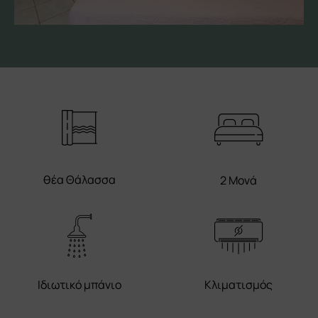
θέα Θάλασσα
2 Μονά
Ιδιωτικό μπάνιο
Κλιματισμός
No Smoking
Δωρεάν Wifi