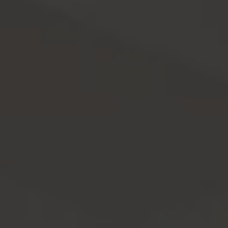
Όλα τα στούντιο
Σχετικά με εμάς
Εμπειρία (Παλαιοχώρα)
Επικοινωνία
Έλεγχος Διαθεσιμότητας
Διαχείριση Συγκατάθεσης
Deluxe
Για να παρέχουμε την καλύτερη εμπειρία, χρησιμοποιούμε τεχνολογίες
όπως cookies για την αποθήκευση ή/και την πρόσβαση σε πληροφορίες
Δίκλινο με μπαλκόνι και Θέα Θάλασσα
συσκευών. Η συγκατάθεση για τις εν λόγω τεχνολογίες θα μας επιτρέψει να
Δίκλινο με μπαλκόνι και Θέα Θάλασσα (2)
επεξεργαστούμε δεδομένα προσωπικού χαρακτήρα, όπως συμπεριφορά
περιήγησης ή μοναδικά αναγνωριστικά σε αυτόν τον ιστότοπο. Η μη
Δωμάτιο με Κρεβάτι Queen-Size
συγκατάθεση ή η ανάκληση της συγκατάθεσης, μπορεί να επηρεάσει
αρνητικά ορισμένες λειτουργίες και δυνατότητες.
Standard
Αποδοχή
Δίκλινο με Μπαλκόνι