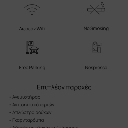
Free Parking
Nespresso
Επιπλέον παροχές
•
Ανεμιστήρας
•
Αντισηπτικό χεριών
•
Απλώστρα ρούχων
•
Γκαρνταρόμπα
•
Δάπεδο με πλακάκια / μάρμαρο
•
ΔΕΝ επιτρέπονται τα κατοικίδια
•
Δωρεάν προϊόντα περιποίησης
•
Έπιπλα εξωτερικού χώρου
•
Εστίες
•
Ηλεκτρικός βραστήρας
•
Ηχομόνωση
•
Θέα στη θάλασσα