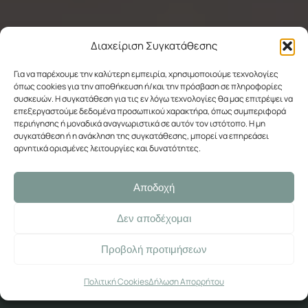
Καλέστε μας:
+30 6981998476
Αναζητάτε έναν ευρύχωρο χώρο με θέα στη
θάλασσα; Το Μεγάλο Δίκλινο Δωμάτιο του
Eftihia Studios προσφέρει ένα ανοιχτόχωρο
και φωτεινό περιβάλλον, σχεδιασμένο για
χαλάρωση, άνεση και στιγμές απόλυτης
ηρεμίας.