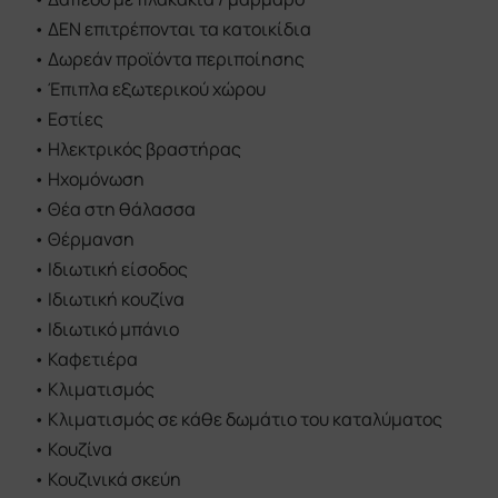
•
Θέρμανση
•
Ιδιωτική είσοδος
•
Ιδιωτική κουζίνα
•
Ιδιωτικό μπάνιο
•
Καφετιέρα
•
Κλιματισμός
•
Κλιματισμός σε κάθε δωμάτιο του καταλύματος
•
Κουζίνα
•
Κουζινικά σκεύη
•
Λευκά είδη
•
Μπαλκόνι
•
Μπανιέρα ή ντους
•
Ντουλάπα
•
Παντόφλες
•
Πάνω όροφοι προσβάσιμοι μόνο από σκάλα
•
Πετσέτες