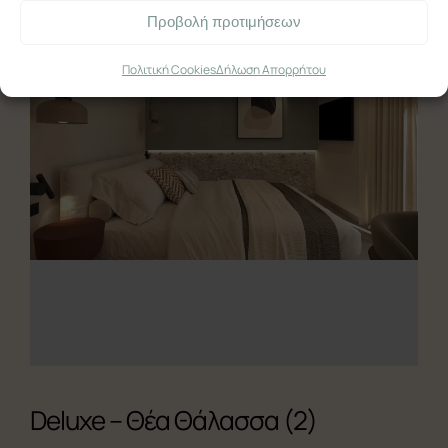
Μεγάλο Δίκλινο
Προβολή προτιμήσεων
Τετράκλινο με Βεράντα
Πολιτική Cookies
Δήλωση Απορρήτου
Ελληνικά
English
Deluxe – Θέα Θάλασσα (2)