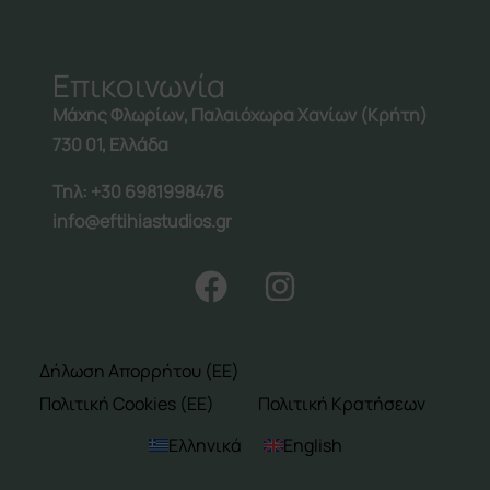
Επικοινωνία
Follow us:
Μάχης Φλωρίων, Παλαιόχωρα Χανίων (Κρήτη)
730 01, Ελλάδα
Τηλ: +30 6981998476
info@eftihiastudios.gr
Δήλωση Απορρήτου (ΕΕ)
Πολιτική Cookies (ΕΕ)
Πολιτική Κρατήσεων
Ελληνικά
English